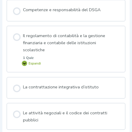
Competenze e responsabilità del DSGA
Il regolamento di contabilità e la gestione
finanziaria e contabile delle istituzioni
scolastiche
1 Quiz
Espandi
Il
regolamento
di
contabilità
e
la
La contrattazione integrativa d’istituto
gestione
finanziaria
e
contabile
delle
istituzioni
scolastiche
Le attività negoziali e il codice dei contratti
pubblici