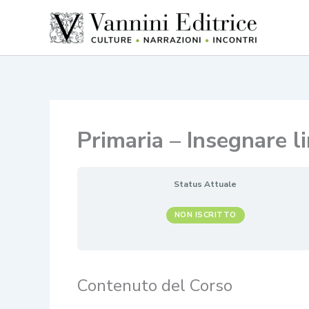
Vai
al
contenuto
Primaria – Insegnare li
Status Attuale
NON ISCRITTO
Contenuto del Corso